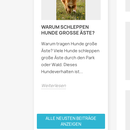
WARUM SCHLEPPEN
HUNDEPF
HUNDE GROSSE ÄSTE?
- WARUM
WICHTIG
Warum tragen Hunde große
Bei somme
Äste? Viele Hunde schleppen
können sic
große Äste durch den Park
Pflasters
oder Wald. Dieses
stark aufh
Hundeverhalten ist...
empfindlic
Weiterlesen
Weiterles
ALLE NEUSTEN BEITRÄGE
ANZEIGEN