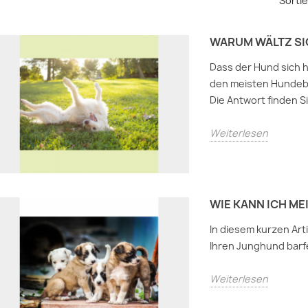
Sortie
WARUM WÄLTZ SI
Dass der Hund sich hi
den meisten Hundebe
Die Antwort finden Si
Weiterlesen
WIE KANN ICH M
In diesem kurzen Arti
Ihren Junghund barf
Weiterlesen