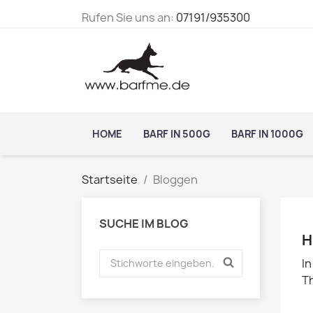
Rufen Sie uns an:
07191/935300
HOME
BARF IN 500G
BARF IN 1000G
Startseite
Bloggen
SUCHE IM BLOG
H
In
Th