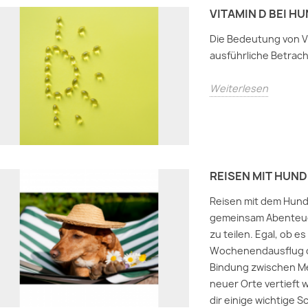
VITAMIN D BEI H
Die Bedeutung von V
ausführliche Betrac
Weiterlesen
REISEN MIT HUND
Reisen mit dem Hund 
gemeinsam Abenteue
zu teilen. Egal, ob 
Wochenendausflug od
Bindung zwischen M
neuer Orte vertieft 
dir einige wichtige S