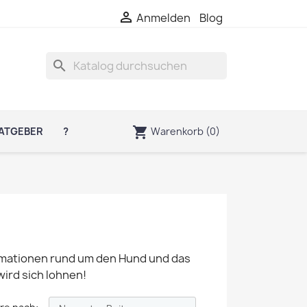

Anmelden
Blog
search
shopping_cart
Warenkorb
(0)
ATGEBER
?
formationen rund um den Hund und das
wird sich lohnen!