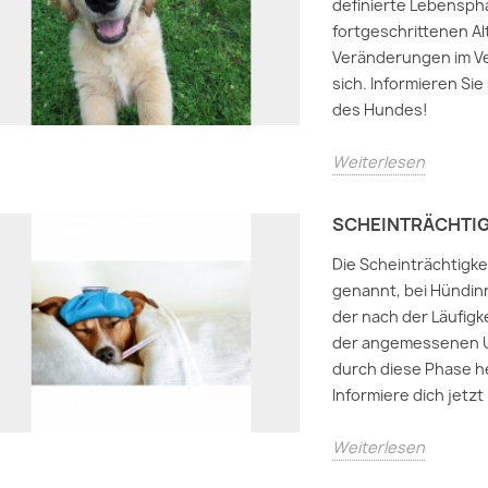
definierte Lebensph
fortgeschrittenen Al
Veränderungen im Ve
sich. Informieren Sie
des Hundes!
Weiterlesen
SCHEINTRÄCHTIG
Die Scheinträchtigk
genannt, bei Hündinn
der nach der Läufigke
der angemessenen U
durch diese Phase h
Informiere dich jetzt 
Weiterlesen