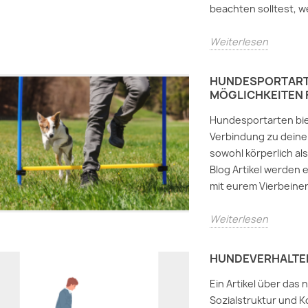
beachten solltest, w
Weiterlesen
HUNDESPORTARTE
MÖGLICHKEITEN 
Hundesportarten biet
Verbindung zu deine
sowohl körperlich al
Blog Artikel werden e
mit eurem Vierbeiner
Weiterlesen
HUNDEVERHALTE
Ein Artikel über das 
Sozialstruktur und K