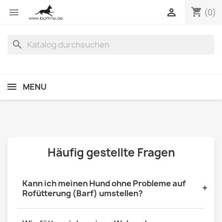
shopping_cart


(0)
search
MENU
Häufig gestellte Fragen
Kann ich meinen Hund ohne Probleme auf
+
Rofütterung (Barf) umstellen?