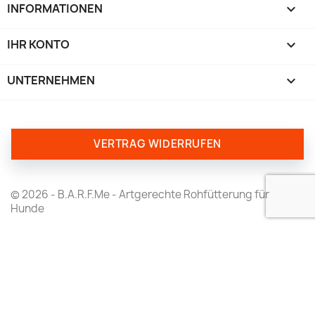
INFORMATIONEN

IHR KONTO

UNTERNEHMEN
keyboard_arrow_down
VERTRAG WIDERRUFEN
© 2026 - B.A.R.F.Me - Artgerechte Rohfütterung für
Hunde