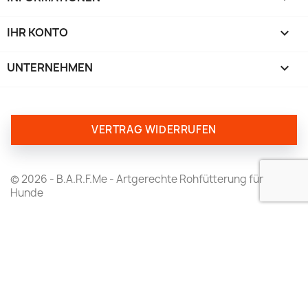
IHR KONTO

UNTERNEHMEN
keyboard_arrow_down
VERTRAG WIDERRUFEN
© 2026 - B.A.R.F.Me - Artgerechte Rohfütterung für
Hunde