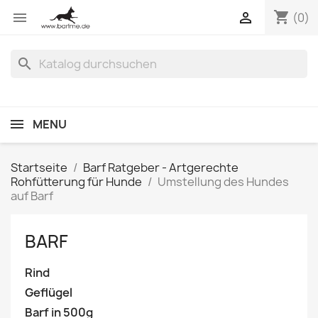
shopping_cart


(0)
search
MENU
Startseite
Barf Ratgeber - Artgerechte
Rohfütterung für Hunde
Umstellung des Hundes
auf Barf
BARF
Rind
Geflügel
Barf in 500g