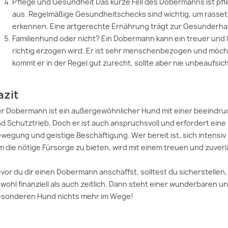
Pflege und Gesundheit Das kurze Fell des Dobermanns ist pfle
aus. Regelmäßige Gesundheitschecks sind wichtig, um rasset
erkennen. Eine artgerechte Ernährung trägt zur Gesunderha
Familienhund oder nicht? Ein Dobermann kann ein treuer und l
richtig erzogen wird. Er ist sehr menschenbezogen und möcht
kommt er in der Regel gut zurecht, sollte aber nie unbeaufsic
azit
r Dobermann ist ein außergewöhnlicher Hund mit einer beeindruc
d Schutztrieb. Doch er ist auch anspruchsvoll und erfordert ei
wegung und geistige Beschäftigung. Wer bereit ist, sich intensi
m die nötige Fürsorge zu bieten, wird mit einem treuen und zuverl
vor du dir einen Dobermann anschaffst, solltest du sicherstellen
wohl finanziell als auch zeitlich. Dann steht einer wunderbaren 
sonderen Hund nichts mehr im Wege!