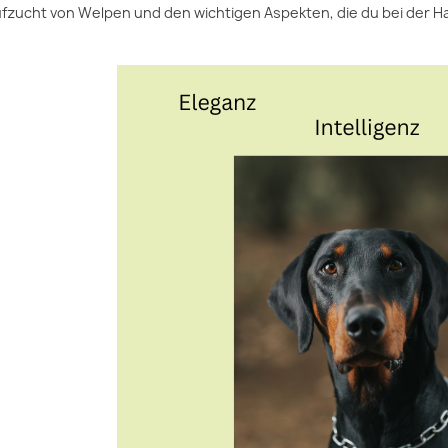
fzucht von Welpen und den wichtigen Aspekten, die du bei der H
OTEN BEI HITZE
ERKENNEN HUNDE
STREU
 VORSICHT SO
MENSCHLICHE
WAS M
 IST
EMOTIONEN?
GASS
BEAC
rlicher Hitze
Hunde sind erstaunlich
Streusa
h Asphalt,
feinfühlig und spüren oft
sicher
teine und Sand
sofort, wie es uns geht. In
die Pf
eizen und die
diesem Text erfährst du, wie
und be
hen Pfoten von...
sie unsere...
gesundh
en
Weiterlesen
Weiter