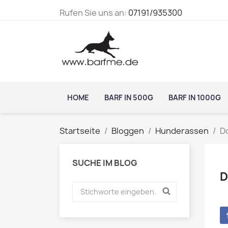
Rufen Sie uns an:
07191/935300
HOME
BARF IN 500G
BARF IN 1000G
Startseite
Bloggen
Hunderassen
D
SUCHE IM BLOG
D