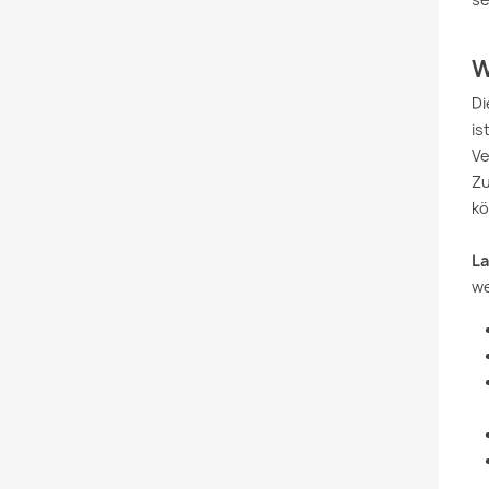
W
Di
is
Ve
Zu
kö
La
w