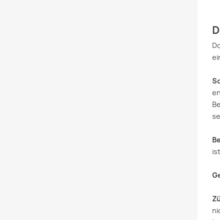
D
Do
ei
So
en
Be
se
B
is
Ge
Zü
ni