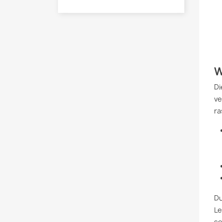
W
Di
ve
ra
Du
Le
se