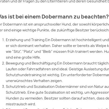
raten und dir Fragen zu den Elterntieren und deren Gesundheit
as ist bei einem Dobermann zu beachten?
r Dobermann ist ein anspruchsvoller Hund, der sowohl körperliche
er sind einige wichtige Punkte, die zukünftige Besitzer berücksich
Erziehung und Training Ein Dobermann ist hochintelligent und
er sich dominant verhalten. Daher sollte er bereits als We
wie "Sitz", "Platz" und "Bleib" müssen früh trainiert werden. 
sind eine große Hilfe.
Bewegung und Beschäftigung Ein Dobermann braucht täglich 
Laufen oder Fahrradfahren sind ideal. Geistige Auslastung d
Schutzhundetraining ist wichtig. Ein unterforderter Doberm
unerwünschtes Verhalten zeigen.
Schutztrieb und Sozialisation Dobermänner sind von Natur a
Schutztrieb. Eine gute Sozialisation ist wichtig, um Aggres
Hunden zu vermeiden. Besitzer sollten darauf achten, dass 
misstrauisch wird.