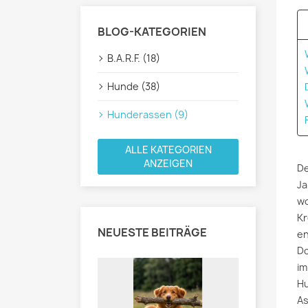
BLOG-KATEGORIEN
B.A.R.F. (18)
Hunde (38)
Hunderassen (9)
ALLE KATEGORIEN
ANZEIGEN
De
Ja
wo
Kr
NEUESTE BEITRÄGE
en
Do
im
Hu
As