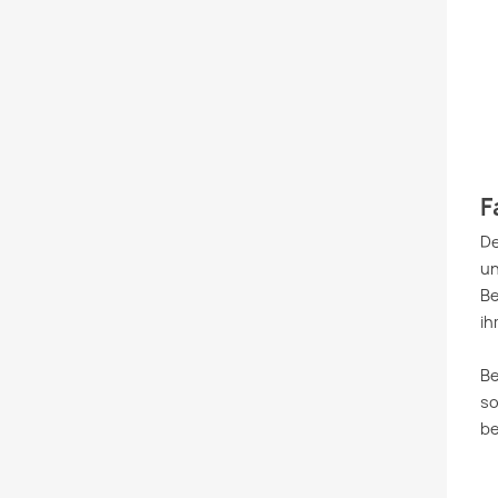
F
De
un
Be
ih
Be
so
be