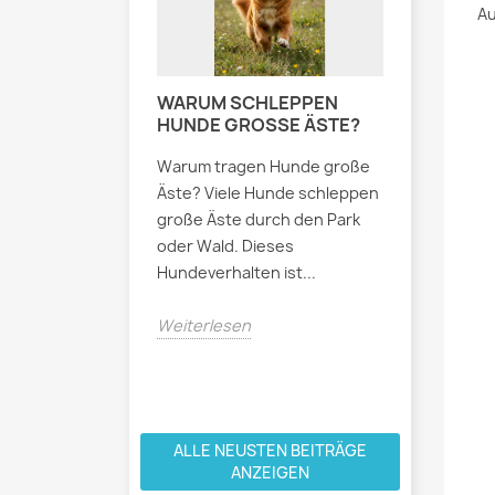
Au
WARUM SCHLEPPEN
HUNDEPF
HUNDE GROSSE ÄSTE?
- WARUM
WICHTIG
Warum tragen Hunde große
Bei somme
Äste? Viele Hunde schleppen
können sic
große Äste durch den Park
Pflasters
oder Wald. Dieses
stark aufh
Hundeverhalten ist...
empfindlic
Weiterlesen
Weiterles
ALLE NEUSTEN BEITRÄGE
ANZEIGEN