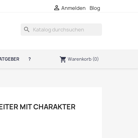

Anmelden
Blog
search
shopping_cart
Warenkorb
(0)
ATGEBER
?
EITER MIT CHARAKTER