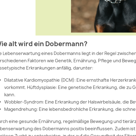
ie alt wird ein Dobermann?
e Lebenserwartung eines Dobermanns liegt in der Regel zwischen 
rschiedenen Faktoren wie Genetik, Ernährung, Pflege und Bewegu
ssetypische Erkrankungen anfällig, darunter:
Dilatative Kardiomyopathie (DCM): Eine ernsthafte Herzerkranku
vorkommt. Hüftdysplasie: Eine genetische Erkrankung, die z
kann.
Wobbler-Syndrom: Eine Erkrankung der Halswirbelsäule, die
Magendrehung: Eine lebensbedrohliche Erkrankung, die schnell
rch eine gesunde Ernährung, regelmäßige Bewegung und tierärzt
benserwartung des Dobermanns positiv beeinflussen. Zudem ist e
riösen Zucht zu entscheiden, in der auf die Gesundheit der Elter