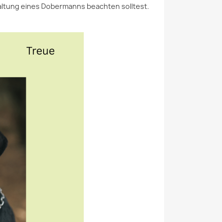
altung eines Dobermanns beachten solltest.
SALZ IM WINTER-
SILVESTER AUF VIER
USS ICH BEIM
PFOTEN - TIPPS UND
IGEHEN
TRICKS
HTEN?
Der Text erklärt, warum
lz sorgt im Winter für
Silvester für viele Hunde
e Wege, kann jedoch
extremen Stress bedeutet,
oten von Hunden reizen
und zeigt, wie Halter ihrem
i Aufnahme
Hund durch...
eitliche...
Weiterlesen
lesen