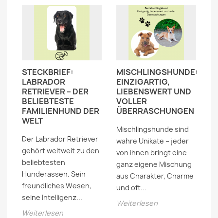
N:
STECKBRIEF:
MISCHLINGSHUNDE:
D
LABRADOR
EINZIGARTIG,
F
RETRIEVER – DER
LIEBENSWERT UND
B
BELIEBTESTE
VOLLER
C
FAMILIENHUND DER
ÜBERRASCHUNGEN
De
WELT
Mischlingshunde sind
en
f
Der Labrador Retriever
wahre Unikate – jeder
n,
W
gehört weltweit zu den
von ihnen bringt eine
so
beliebtesten
ganz eigene Mischung
Tü
Hunderassen. Sein
aus Charakter, Charme
er
freundliches Wesen,
und oft...
W
seine Intelligenz...
Weiterlesen
Weiterlesen