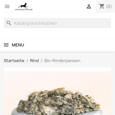
shopping_cart


(0)
search
MENU
Startseite
Rind
Bio-Rinderpansen