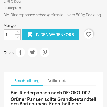
0,78 € 100g
Bruttopreis
Bio-Rinderpansen schockgefrostet in der 500g Packung
Menge

favorite_border
IN DEN WARENKORB
Teilen
Beschreibung
Artikeldetails
Bio-Rinderpansen nach DE-ÖKO-007
Grüner Pansen sollte Grundbestandteil
des Barfens sein. Er enthält eine