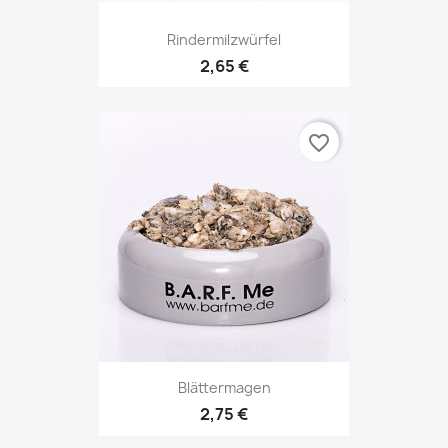
Rindermilzwürfel
2,65 €
favorite_border
Blättermagen
2,75 €