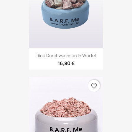
Rind Durchwachsen In Würfel
16,80 €
favorite_border