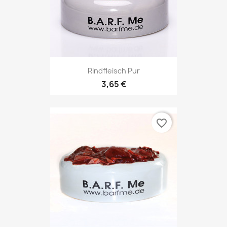
Rindfleisch Pur
3,65 €
favorite_border