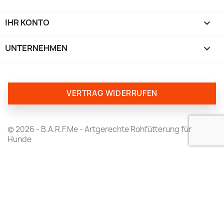
IHR KONTO

UNTERNEHMEN
keyboard_arrow_down
VERTRAG WIDERRUFEN
© 2026 - B.A.R.F.Me - Artgerechte Rohfütterung für
Hunde