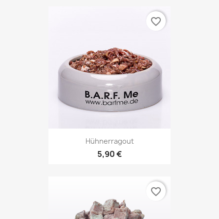
favorite_border
Hühnerragout
5,90 €
favorite_border