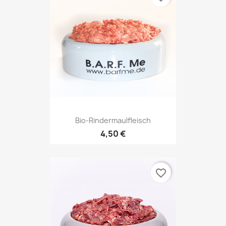
Bio-Rindermaulfleisch
4,50 €
favorite_border