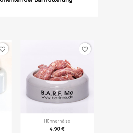
vorite_border
favorite_border
Vorschau

Hühnerhälse
4,90 €