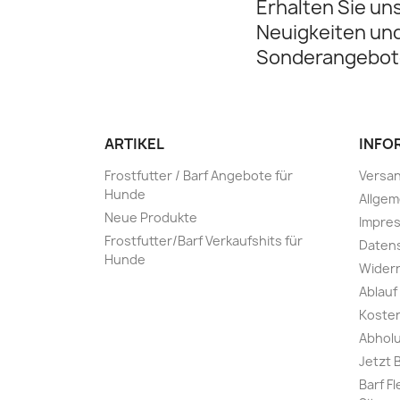
Erhalten Sie un
Neuigkeiten un
Sonderangebot
ARTIKEL
INFO
Frostfutter / Barf Angebote für
Versa
Hunde
Allge
Neue Produkte
Impre
Frostfutter/Barf Verkaufshits für
Daten
Hunde
Widerr
Ablauf
Kosten
Abholu
Jetzt 
Barf F