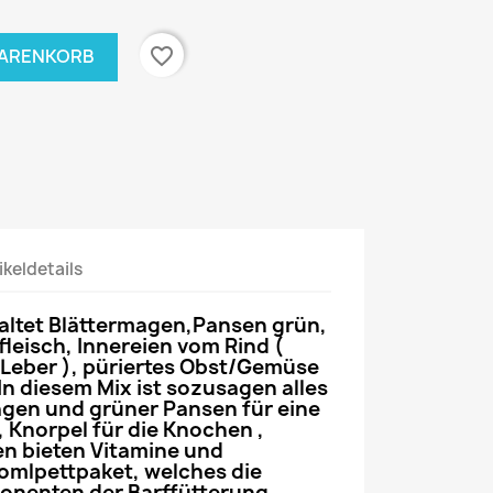
favorite_border
WARENKORB
ikeldetails
altet Blättermagen,Pansen grün,
leisch, Innereien vom Rind (
 Leber ), püriertes Obst/Gemüse
 In diesem Mix ist sozusagen alles
gen und grüner Pansen für eine
 Knorpel für die Knochen ,
en bieten Vitamine und
Komlpettpaket, welches die
onenten der Barffütterung