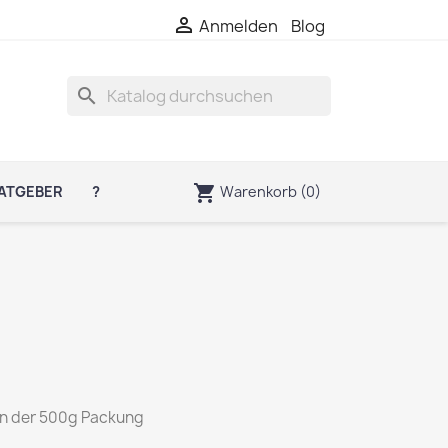

Anmelden
Blog
search
shopping_cart
Warenkorb
(0)
ATGEBER
?
in der 500g Packung