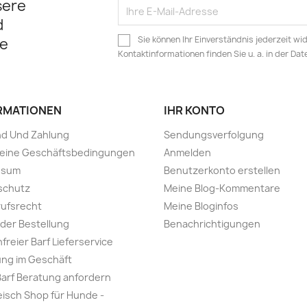
sere
d
Sie können Ihr Einverständnis jederzeit wi
e
Kontaktinformationen finden Sie u. a. in der Da
RMATIONEN
IHR KONTO
nd Und Zahlung
Sendungsverfolgung
meine Geschäftsbedingungen
Anmelden
ssum
Benutzerkonto erstellen
schutz
Meine Blog-Kommentare
ufsrecht
Meine Bloginfos
 der Bestellung
Benachrichtigungen
freier Barf Lieferservice
ng im Geschäft
Barf Beratung anfordern
leisch Shop für Hunde -