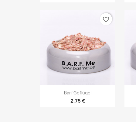
favorite_border
Vorschau

Barf Geflügel
2,75 €