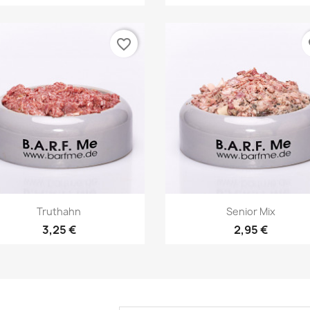
favorite_border
fa
Vorschau
Vorschau


Truthahn
Senior Mix
3,25 €
2,95 €