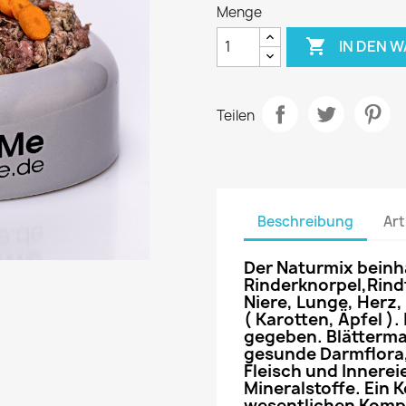
Menge

IN DEN 
Teilen
Beschreibung
Art
Der Naturmix beinh
Rinderknorpel,Rindf
Niere, Lunge, Herz,
( Karotten, Äpfel ).
gegeben. Blätterma
gesunde Darmflora,
Fleisch und Innerei
Mineralstoffe. Ein 
wesentlichen Komp