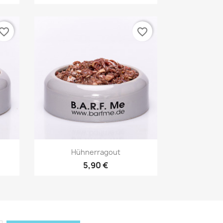
vorite_border
favorite_border
Vorschau

Hühnerragout
5,90 €