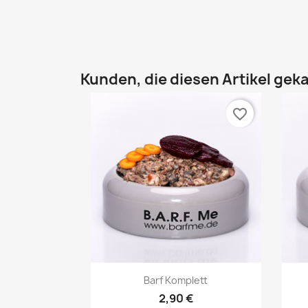
Kunden, die diesen Artikel geka
favorite_border
Vorschau

Barf Komplett
2,90 €