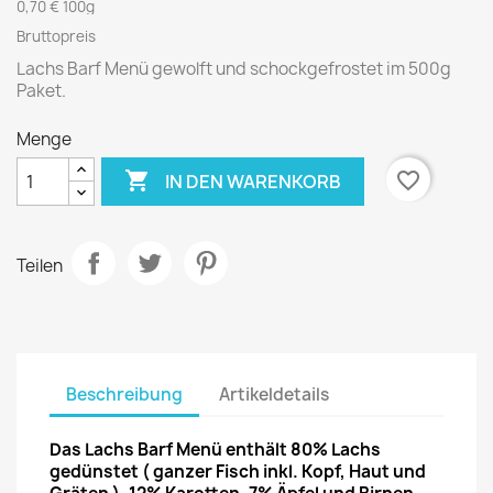
0,70 € 100g
Bruttopreis
Lachs Barf Menü gewolft und schockgefrostet im 500g
Paket.
Menge

favorite_border
IN DEN WARENKORB
Teilen
Beschreibung
Artikeldetails
Das Lachs Barf Menü enthält 80% Lachs
gedünstet ( ganzer Fisch inkl. Kopf, Haut und