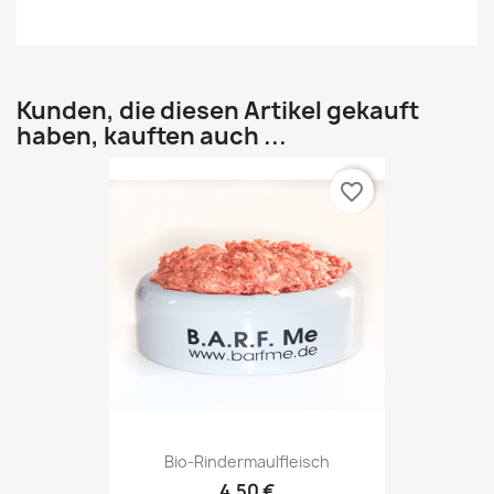
Kunden, die diesen Artikel gekauft
haben, kauften auch ...
favorite_border
Bio-Rindermaulfleisch
4,50 €