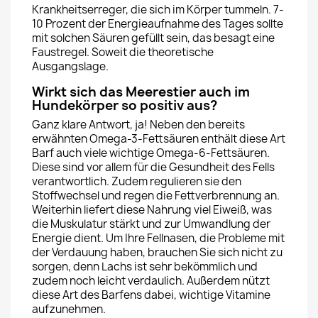
Krankheitserreger, die sich im Körper tummeln. 7-
10 Prozent der Energieaufnahme des Tages sollte
mit solchen Säuren gefüllt sein, das besagt eine
Faustregel. Soweit die theoretische
Ausgangslage.
Wirkt sich das Meerestier auch im
Hundekörper so positiv aus?
Ganz klare Antwort, ja! Neben den bereits
erwähnten Omega-3-Fettsäuren enthält diese Art
Barf auch viele wichtige Omega-6-Fettsäuren.
Diese sind vor allem für die Gesundheit des Fells
verantwortlich. Zudem regulieren sie den
Stoffwechsel und regen die Fettverbrennung an.
Weiterhin liefert diese Nahrung viel Eiweiß, was
die Muskulatur stärkt und zur Umwandlung der
Energie dient. Um Ihre Fellnasen, die Probleme mit
der Verdauung haben, brauchen Sie sich nicht zu
sorgen, denn Lachs ist sehr bekömmlich und
zudem noch leicht verdaulich. Außerdem nützt
diese Art des Barfens dabei, wichtige Vitamine
aufzunehmen.