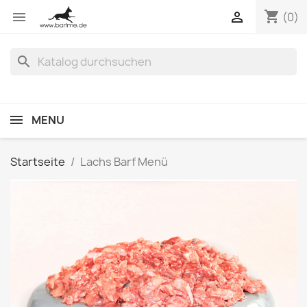
shopping_cart


(0)
search
MENU
Startseite
Lachs Barf Menü