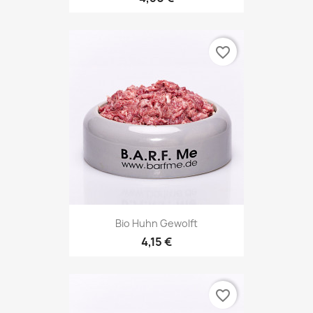
favorite_border
Bio Huhn Gewolft
4,15 €
favorite_border