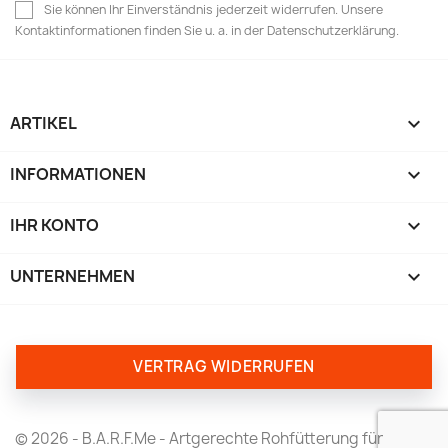
Sie können Ihr Einverständnis jederzeit widerrufen. Unsere
Kontaktinformationen finden Sie u. a. in der Datenschutzerklärung.
ARTIKEL

INFORMATIONEN

IHR KONTO

UNTERNEHMEN
keyboard_arrow_down
VERTRAG WIDERRUFEN
© 2026 - B.A.R.F.Me - Artgerechte Rohfütterung für