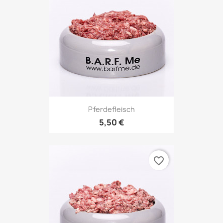
Pferdefleisch
5,50 €
favorite_border