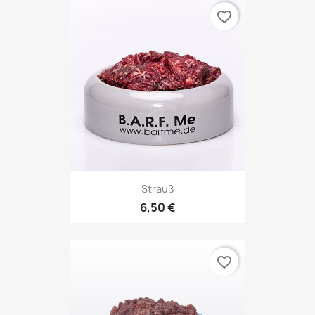
favorite_border
Strauß
6,50 €
favorite_border