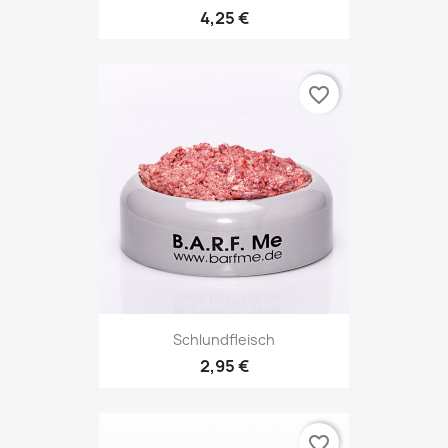
4,25 €
favorite_border
Schlundfleisch
2,95 €
favorite_border