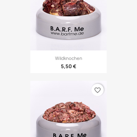
Wildknochen
5,50 €
favorite_border