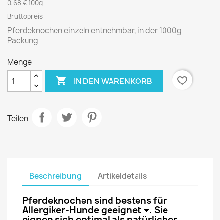
0,68 € 100g
Bruttopreis
Pferdeknochen einzeln entnehmbar, in der 1000g
Packung
Menge

favorite_border
IN DEN WARENKORB
Teilen
Beschreibung
Artikeldetails
Pferdeknochen sind bestens für
Allergiker-
Hunde
geeignet
. Sie
eignen sich optimal als natürlicher