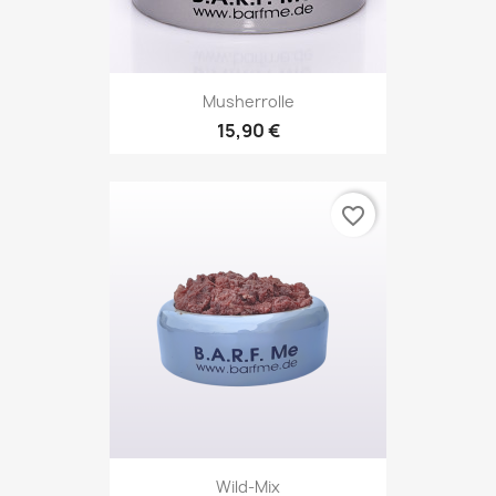
Musherrolle
15,90 €
favorite_border
Wild-Mix