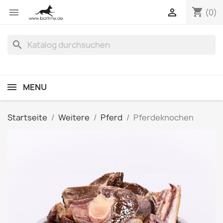
shopping_cart


(0)
search
MENU
Startseite
Weitere
Pferd
Pferdeknochen