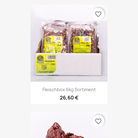
favorite_border
Fleischbox 6kg Sortiment
26,60 €
favorite_border