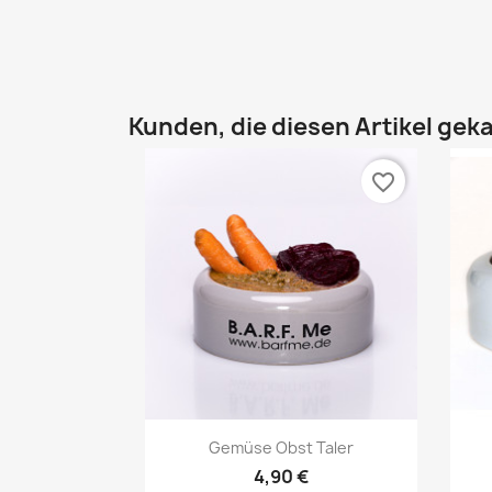
Kunden, die diesen Artikel geka
favorite_border
Vorschau

Gemüse Obst Taler
4,90 €