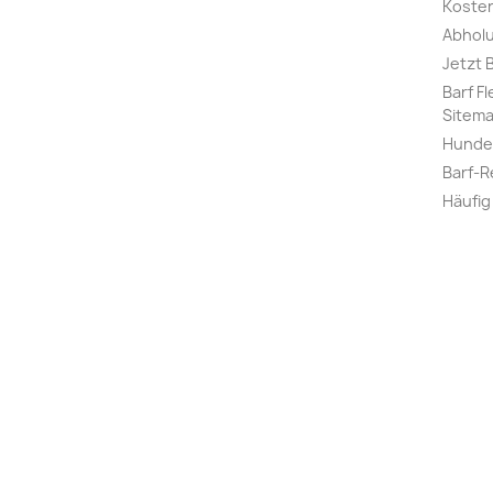
Kosten
Abholu
Jetzt 
Barf F
Sitem
Hunde 
Barf-R
Häufig