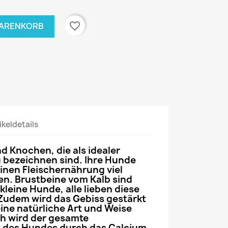
favorite_border
WARENKORB
ikeldetails
nd
Knochen
, die als idealer
 bezeichnen sind. Ihre
Hunde
inen Fleischernährung viel
n. Brustbeine vom Kalb sind
kleine Hunde, alle lieben diese
udem wird das Gebiss gestärkt
ine natürliche Art und Weise
ch wird der gesamte
 des Hundes durch das
Calcium