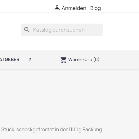

Anmelden
Blog
search
shopping_cart
Warenkorb
(0)
ATGEBER
?
2 Stück, schockgefrostet in der 1100g Packung