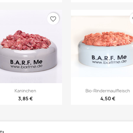
favorite_border
fa
Vorschau
Vorschau


Kaninchen
Bio-Rindermaulfleisch
3,85 €
4,50 €