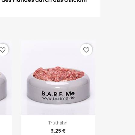
vorite_border
favorite_border
Vorschau

Truthahn
3,25 €