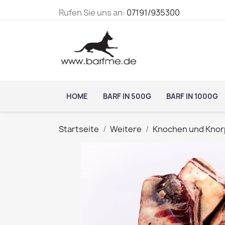
Rufen Sie uns an:
07191/935300
HOME
BARF IN 500G
BARF IN 1000G
Startseite
Weitere
Knochen und Knor