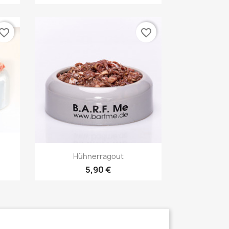
vorite_border
favorite_border
Vorschau

Hühnerragout
5,90 €