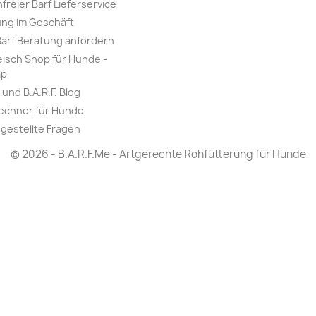
freier Barf Lieferservice
ng im Geschäft
Barf Beratung anfordern
leisch Shop für Hunde -
ap
und B.A.R.F. Blog
echner für Hunde
 gestellte Fragen
© 2026 - B.A.R.F.Me - Artgerechte Rohfütterung für Hunde