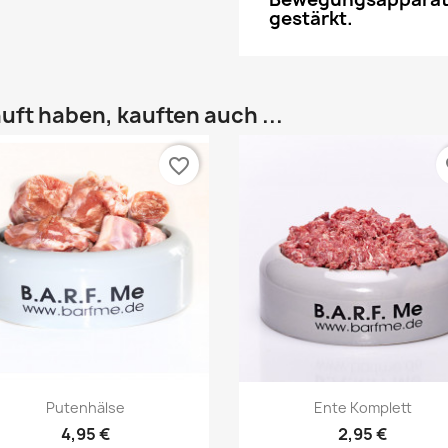
gestärkt.
uft haben, kauften auch ...
favorite_border
fa
Vorschau
Vorschau


Putenhälse
Ente Komplett
4,95 €
2,95 €