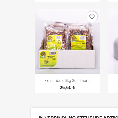
favorite_border
Vorschau

Fleischbox 6kg Sortiment
26,60 €