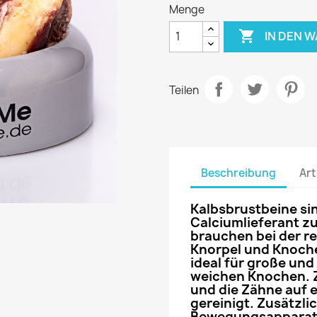
Menge

IN DEN 
Teilen
Beschreibung
Art
Kalbsbrustbeine si
Calciumlieferant zu
brauchen bei der re
Knorpel
und Knoche
ideal für große und 
weichen Knochen. Z
und die Zähne auf e
gereinigt. Zusätzli
Bewegungsapparat