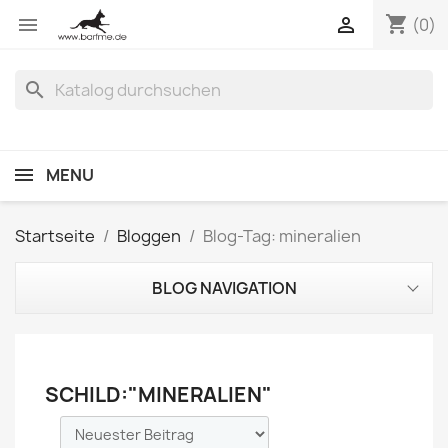
shopping_cart


(0)
search
MENU
Startseite
Bloggen
Blog-Tag: mineralien
BLOG NAVIGATION
SCHILD:"MINERALIEN"