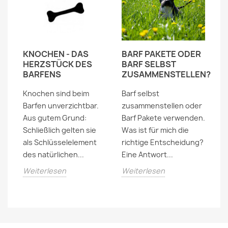
"
KNOCHEN - DAS
BARF PAKETE ODER
B
HERZSTÜCK DES
BARF SELBST
S
BARFENS
ZUSAMMENSTELLEN?
Ka
Knochen sind beim
Barf selbst
no
Barfen unverzichtbar.
zusammenstellen oder
zu
Aus gutem Grund:
Barf Pakete verwenden.
vi
Schließlich gelten sie
Was ist für mich die
H
als Schlüsselelement
richtige Entscheidung?
er
des natürlichen...
Eine Antwort...
W
Weiterlesen
Weiterlesen