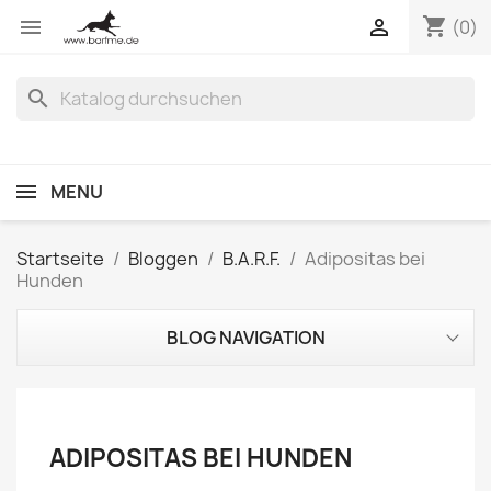
shopping_cart


(0)
search
MENU
Startseite
Bloggen
B.A.R.F.
Adipositas bei
Hunden
BLOG NAVIGATION
ADIPOSITAS BEI HUNDEN