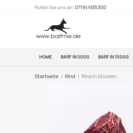
Rufen Sie uns an:
07191/935300
HOME
BARF IN 500G
BARF IN 1000G
Startseite
Rind
Rind in Stücken