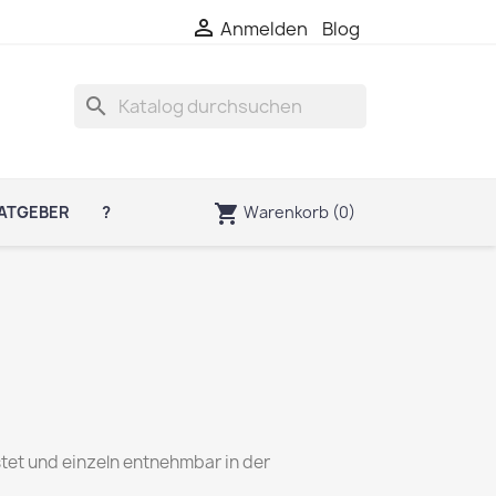

Anmelden
Blog
search
shopping_cart
Warenkorb
(0)
ATGEBER
?
tet und einzeln entnehmbar in der