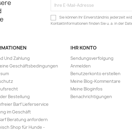
sere
d
Sie können Ihr Einverständnis jederzeit wi
e
Kontaktinformationen finden Sie u. a. in der Da
RMATIONEN
IHR KONTO
nd Und Zahlung
Sendungsverfolgung
meine Geschäftsbedingungen
Anmelden
ssum
Benutzerkonto erstellen
schutz
Meine Blog-Kommentare
ufsrecht
Meine Bloginfos
 der Bestellung
Benachrichtigungen
freier Barf Lieferservice
ng im Geschäft
Barf Beratung anfordern
leisch Shop für Hunde -