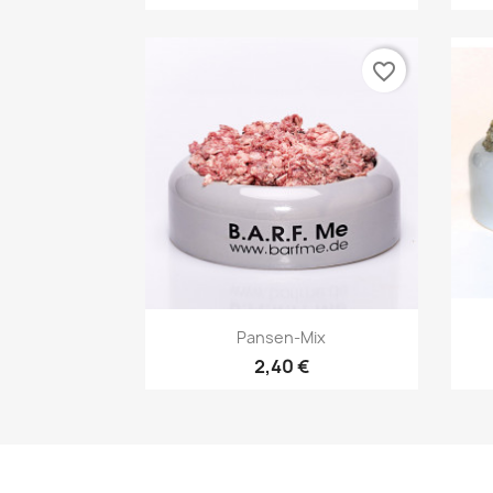
favorite_border
Vorschau

Pansen-Mix
2,40 €