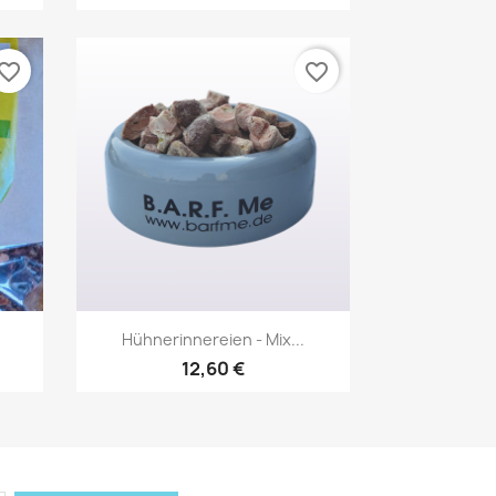
vorite_border
favorite_border
Vorschau

Hühnerinnereien - Mix...
12,60 €