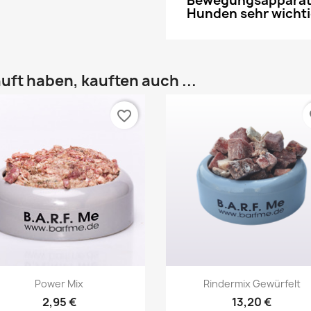
Bewegungsapparat. 
Hunden sehr wichti
uft haben, kauften auch ...
favorite_border
fa
Vorschau
Vorschau


Power Mix
Rindermix Gewürfelt
2,95 €
13,20 €