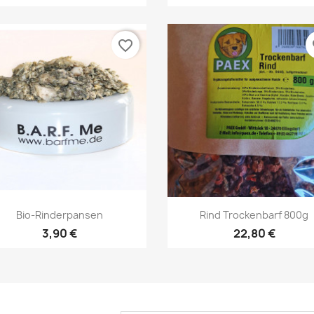
favorite_border
fa
Vorschau
Vorschau


Bio-Rinderpansen
Rind Trockenbarf 800g
3,90 €
22,80 €