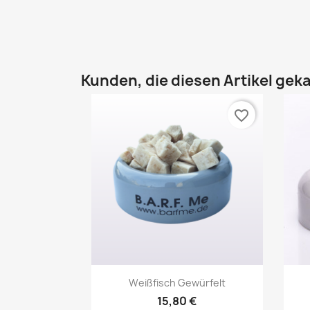
Kunden, die diesen Artikel geka
favorite_border
Vorschau

Weißfisch Gewürfelt
15,80 €