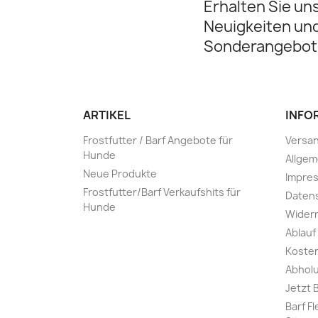
Erhalten Sie un
Neuigkeiten un
Sonderangebot
ARTIKEL
INFO
Frostfutter / Barf Angebote für
Versa
Hunde
Allge
Neue Produkte
Impre
Frostfutter/Barf Verkaufshits für
Daten
Hunde
Widerr
Ablauf
Kosten
Abholu
Jetzt 
Barf F