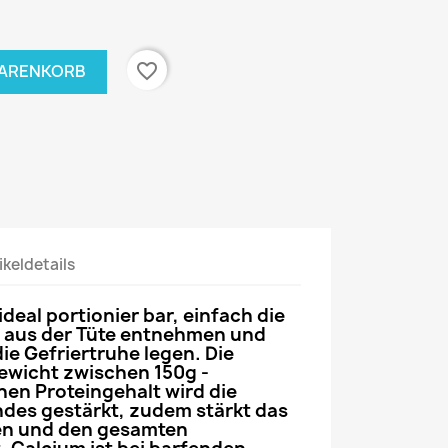
favorite_border
WARENKORB
ikeldetails
ideal portionier bar, einfach die
aus der Tüte entnehmen und
die Gefriertruhe legen. Die
ewicht zwischen 150g -
en Proteingehalt wird die
des gestärkt, zudem stärkt das
en
und den gesamten