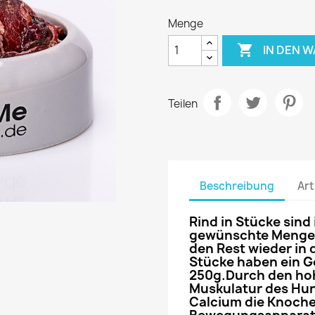
Menge

IN DEN 
Teilen
Beschreibung
Art
Rind in Stücke sind 
gewünschte Menge 
den Rest wieder in 
Stücke haben ein G
250g.Durch den hoh
Muskulatur des Hun
Calcium
die
Knoch