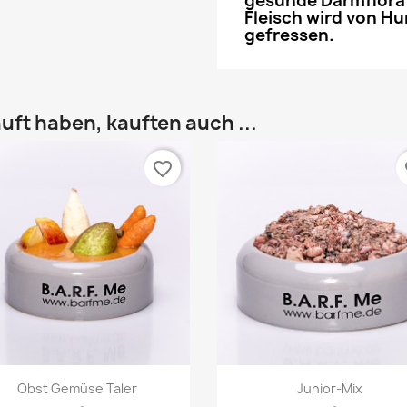
gesunde Darmflora f
Fleisch wird von H
gefressen.
uft haben, kauften auch ...
favorite_border
fa
Vorschau
Vorschau


Obst Gemüse Taler
Junior-Mix