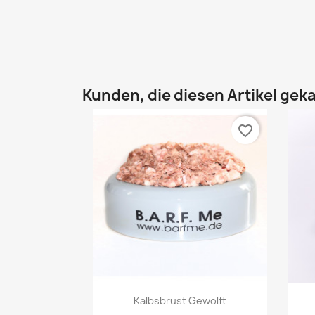
Kunden, die diesen Artikel geka
favorite_border
Vorschau

Kalbsbrust Gewolft