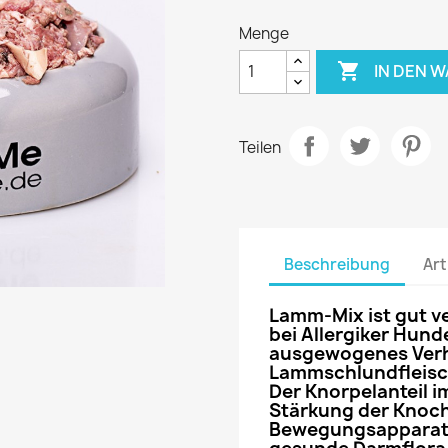
Menge

IN DEN 
Teilen
Beschreibung
Art
Lamm-Mix ist gut v
bei Allergiker Hunde
ausgewogenes Verh
Lammschlundfleisc
Der Knorpelanteil i
Stärkung der Knoc
Bewegungsapparate