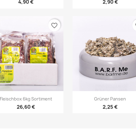
4,90 €
2,90 €
favorite_border
fa
Vorschau
Vorschau


Fleischbox 6kg Sortiment
Grüner Pansen
26,60 €
2,25 €