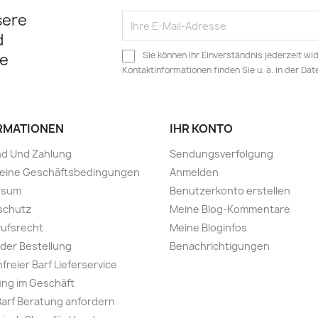
sere
d
Sie können Ihr Einverständnis jederzeit wi
e
Kontaktinformationen finden Sie u. a. in der Da
RMATIONEN
IHR KONTO
nd Und Zahlung
Sendungsverfolgung
meine Geschäftsbedingungen
Anmelden
ssum
Benutzerkonto erstellen
schutz
Meine Blog-Kommentare
ufsrecht
Meine Bloginfos
 der Bestellung
Benachrichtigungen
freier Barf Lieferservice
ng im Geschäft
Barf Beratung anfordern