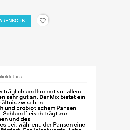
favorite_border
WARENKORB
ikeldetails
erträglich und kommt vor allem
n sehr gut an. Der Mix bietet ein
ältnis zwischen
h und probiotischem Pansen.
m Schlundfleisch trägt zur
hen und des
s bei, während der Pansen eine