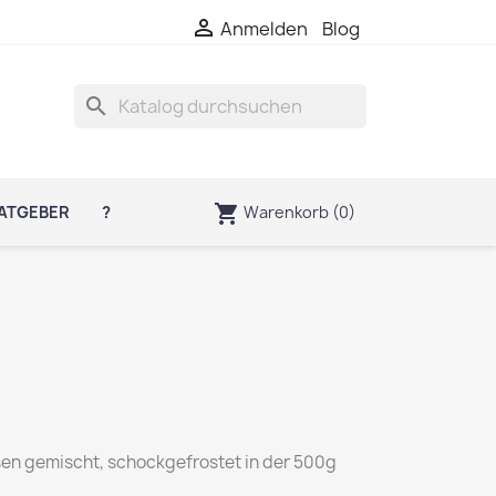

Anmelden
Blog
search
shopping_cart
Warenkorb
(0)
ATGEBER
?
en gemischt, schockgefrostet in der 500g