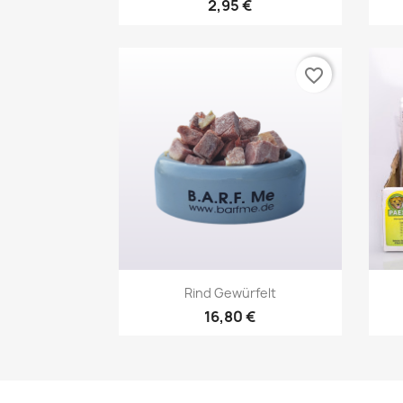
2,95 €
favorite_border
Vorschau

Rind Gewürfelt
16,80 €