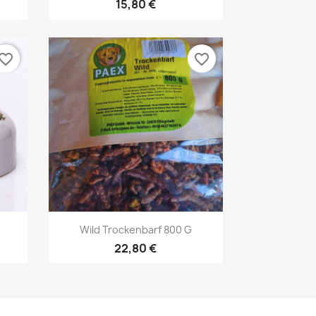
15,80 €
vorite_border
favorite_border
Vorschau

Wild Trockenbarf 800 G
22,80 €