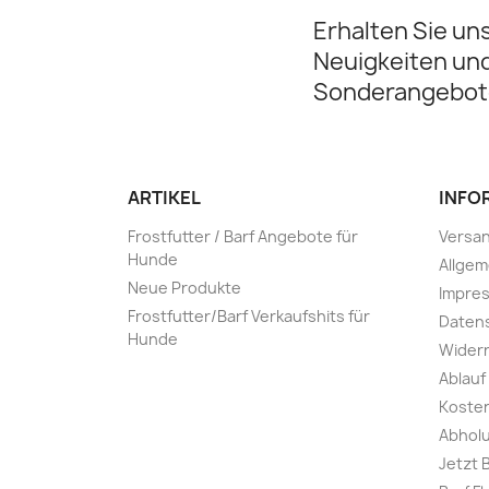
Erhalten Sie un
Neuigkeiten un
Sonderangebot
ARTIKEL
INFO
Frostfutter / Barf Angebote für
Versa
Hunde
Allge
Neue Produkte
Impre
Frostfutter/Barf Verkaufshits für
Daten
Hunde
Widerr
Ablauf
Kosten
Abholu
Jetzt 